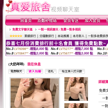
免費文字聊天區
一對一視訊聊天 / 免費一對多視訊
業績排行
│
分鐘數排行
│
本站推薦
│
本月新人
│
一對多收費排
恭喜七月份消費排行前十名會員 獲得免費點數~
No.3
No.4
No.5
-贈點
8,000
點
-贈點
7,000
點
LV76098**
LV75277**
L
No.8
No.8
No.10
-贈點
3,000
點
-贈點
3,000
點
LV70847**
LV75677**
(大奶咩咩)
我在休息
詳細
免費
一
一對